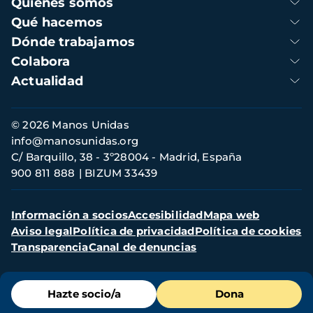
Quienes somos
principal
Qué hacemos
Dónde trabajamos
Colabora
Actualidad
Información
© 2026 Manos Unidas
de
info@manosunidas.org
contacto
C/ Barquillo, 38 - 3º28004 - Madrid, España
900 811 888
BIZUM 33439
Menú
Información a socios
Accesibilidad
Mapa web
secundario
Aviso legal
Política de privacidad
Política de cookies
Transparencia
Canal de denuncias
Menú
Hazte socio/a
Dona
de