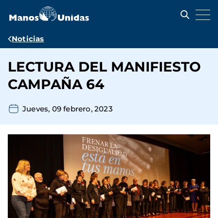
Pasar
al
contenido
principal
Ruta
Noticias
de
LECTURA DEL MANIFIESTO
navegación
CAMPAÑA 64
Jueves, 09 febrero, 2023