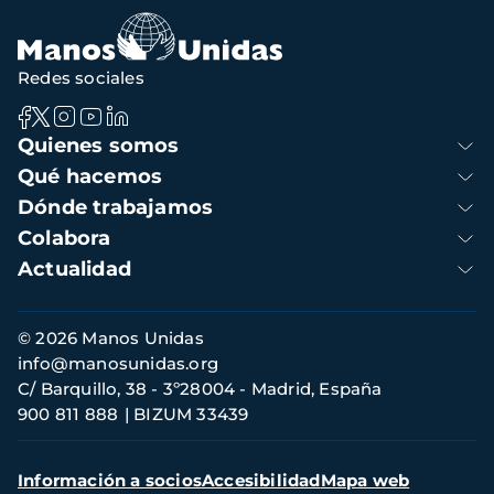
Redes sociales
Navegación
Quienes somos
principal
Qué hacemos
Dónde trabajamos
Colabora
Actualidad
Información
© 2026 Manos Unidas
de
info@manosunidas.org
contacto
C/ Barquillo, 38 - 3º28004 - Madrid, España
900 811 888
BIZUM 33439
Menú
Información a socios
Accesibilidad
Mapa web