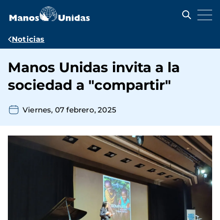
Pasar
al
contenido
principal
Ruta
Noticias
de
Manos Unidas invita a la
navegación
sociedad a "compartir"
Viernes, 07 febrero, 2025