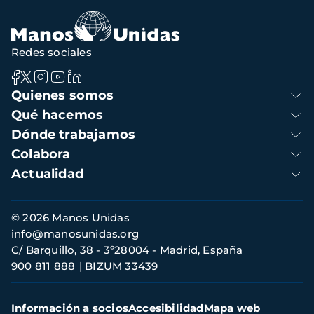
Redes sociales
Navegación
Quienes somos
principal
Qué hacemos
Dónde trabajamos
Colabora
Actualidad
Información
© 2026 Manos Unidas
de
info@manosunidas.org
contacto
C/ Barquillo, 38 - 3º28004 - Madrid, España
900 811 888
BIZUM 33439
Menú
Información a socios
Accesibilidad
Mapa web