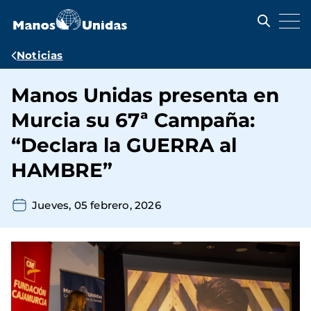
Pasar
al
contenido
principal
Ruta
Noticias
de
Manos Unidas presenta en
navegación
Murcia su 67ª Campaña:
“Declara la GUERRA al
HAMBRE”
Jueves, 05 febrero, 2026