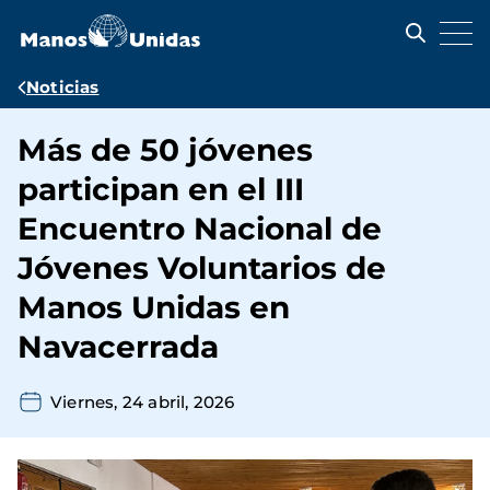
Pasar
al
contenido
principal
Ruta
Noticias
de
Más de 50 jóvenes
navegación
participan en el III
Encuentro Nacional de
Jóvenes Voluntarios de
Manos Unidas en
Navacerrada
Viernes, 24 abril, 2026