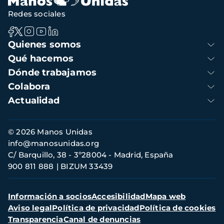
Redes sociales
Navegación
Quienes somos
principal
Qué hacemos
Dónde trabajamos
Colabora
Actualidad
Información
© 2026 Manos Unidas
de
info@manosunidas.org
contacto
C/ Barquillo, 38 - 3º28004 - Madrid, España
900 811 888
BIZUM 33439
Menú
Información a socios
Accesibilidad
Mapa web
secundario
Aviso legal
Política de privacidad
Política de cookies
Transparencia
Canal de denuncias