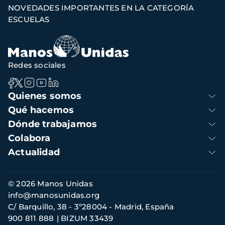
NOVEDADES IMPORTANTES EN LA CATEGORÍA
navegación
ESCUELAS
Redes sociales
Navegación
Quienes somos
principal
Qué hacemos
Dónde trabajamos
Colabora
Actualidad
Información
© 2026 Manos Unidas
de
info@manosunidas.org
contacto
C/ Barquillo, 38 - 3º28004 - Madrid, España
900 811 888
BIZUM 33439