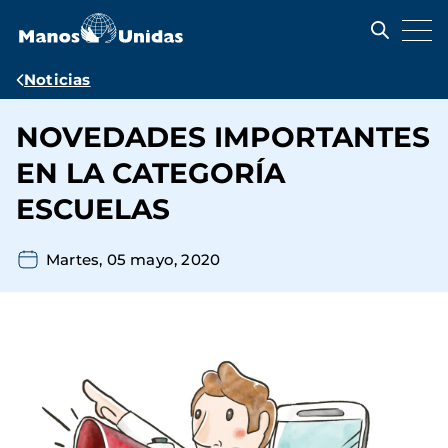
Pasar
al
contenido
principal
Ruta
Noticias
de
NOVEDADES IMPORTANTES
navegación
EN LA CATEGORÍA
ESCUELAS
Martes, 05 mayo, 2020