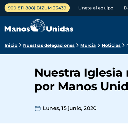
Pasar
Menú
900 811 888
BIZUM 33439
Únete al equipo
D
al
principal
contenido
principal
Ruta
Inicio
Nuestras delegaciones
Murcia
Noticias
de
navegación
Nuestra Iglesia
por Manos Unid
Lunes, 15 junio, 2020