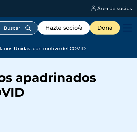
Área de socios
M
d
c
Menú
Hazte socio/a
Dona
d
de
us
destacados
cabecera
Manos Unidas, con motivo del COVID
tos apadrinados
OVID