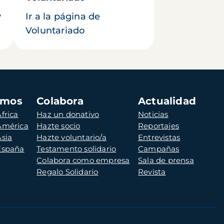
y
Ir a la página de
Voluntariado
amos
Colabora
Actualidad
frica
Haz un donativo
Noticias
 América
Hazte socio
Reportajes
Asia
Hazte voluntario/a
Entrevistas
 España
Testamento solidario
Campañas
Colabora como empresa
Sala de prensa
Regalo Solidario
Revista