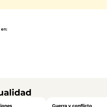
 en:
ualidad
iones
Guerra y conflicto