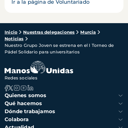
Ir a la página de Voluntariado
Ruta
Inicio
Nuestras delegaciones
Murcia
Noticias
de
Nuestro Grupo Joven se estrena en el I Torneo de
navegación
Pádel Solidario para universitarios
Redes sociales
Navegación
Quienes somos
principal
Qué hacemos
Dónde trabajamos
Colabora
Actualidad