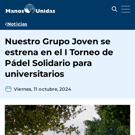
Pasar
al
contenido
principal
Ruta
Noticias
de
Nuestro Grupo Joven se
navegación
estrena en el I Torneo de
Pádel Solidario para
universitarios
Viernes, 11 octubre, 2024