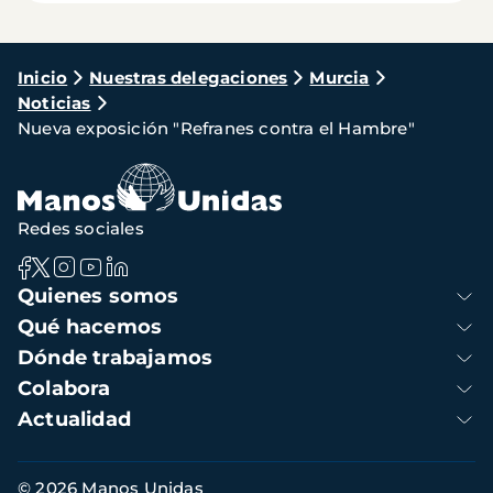
Ruta
Inicio
Nuestras delegaciones
Murcia
Noticias
de
Nueva exposición "Refranes contra el Hambre"
navegación
Redes sociales
Navegación
Quienes somos
principal
Qué hacemos
Dónde trabajamos
Colabora
Actualidad
Información
© 2026 Manos Unidas