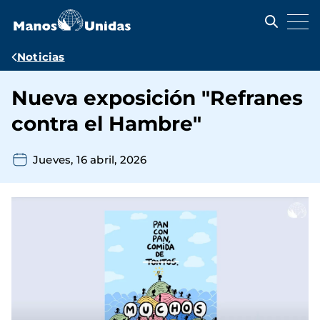
Pasar
al
contenido
principal
Ruta
Noticias
de
Nueva exposición "Refranes
navegación
contra el Hambre"
Jueves, 16 abril, 2026