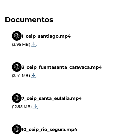
Documentos
1_ceip_santiago.mp4
(3.95 MB)
3_ceip_fuentasanta_caravaca.mp4
(2.41 MB)
7_ceip_santa_eulalia.mp4
(12.95 MB)
10_ceip_rio_segura.mp4