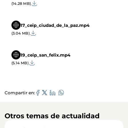
(14.28 MB)
17_ceip_ciudad_de_la_paz.mp4
(3.04 MB)
19_ceip_san_felix.mp4
(5.14 MB)
Compartir en
Otros temas de actualidad