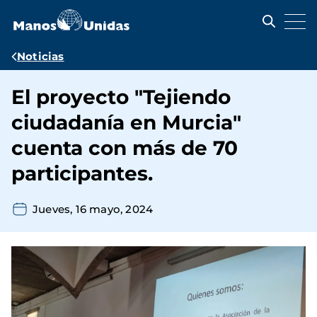
Pasar
al
contenido
principal
Ruta
Noticias
de
El proyecto "Tejiendo
navegación
ciudadanía en Murcia"
cuenta con más de 70
participantes.
Jueves, 16 mayo, 2024