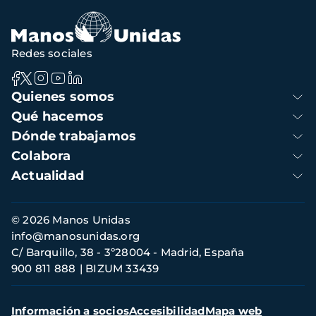
Redes sociales
Navegación
Quienes somos
principal
Qué hacemos
Dónde trabajamos
Colabora
Actualidad
Información
© 2026 Manos Unidas
de
info@manosunidas.org
contacto
C/ Barquillo, 38 - 3º28004 - Madrid, España
900 811 888
BIZUM 33439
Menú
Información a socios
Accesibilidad
Mapa web