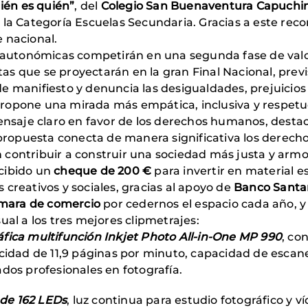
ién es quién”
, del
Colegio San Buenaventura Capuchi
 la Categoría Escuelas Secundaria. Gracias a este reco
 nacional.
s autonómicas competirán en una segunda fase de valo
istas que se proyectarán en la gran Final Nacional, pre
 manifiesto y denuncia las desigualdades, prejuicios 
ropone una mirada más empática, inclusiva y respetuo
mensaje claro en favor de los derechos humanos, destac
a propuesta conecta de manera significativa los dere
 contribuir a construir una sociedad más justa y armo
cibido un
cheque de 200 €
para invertir en material e
creativos y sociales, gracias al apoyo de
Banco Santa
mara de comercio
por cedernos el espacio cada año, y
ual a los tres mejores clipmetrajes:
fica multifunción Inkjet Photo All-in-One MP 990
, co
cidad de 11,9 páginas por minuto, capacidad de escaneo
dos profesionales en fotografía.
de 162 LEDs
, luz continua para estudio fotográfico y ví