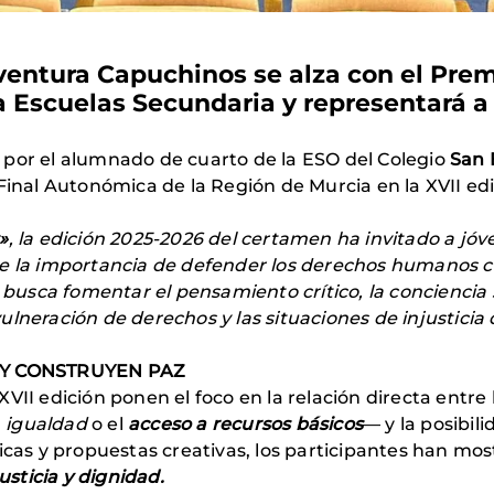
ntura Capuchinos se alza con el Premi
 Escuelas Secundaria y representará a 
o por el alumnado de cuarto de la ESO del Colegio
San 
inal Autonómica de la Región de Murcia en la XVII edic
»
, la edición 2025-2026 del certamen ha invitado a jóv
re la importancia de defender los derechos humanos 
l busca fomentar el pensamiento crítico, la conciencia 
ulneración de derechos y las situaciones de injusticia
Y CONSTRUYEN PAZ
XVII edición ponen el foco en la relación directa entr
a
igualdad
o el
acceso a recursos básicos
— y la posibili
licas y propuestas creativas, los participantes han mo
usticia y dignidad.