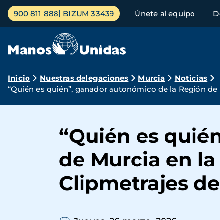
Pasar
Menú
900 811 888
BIZUM 33439
Únete al equipo
D
al
principal
contenido
principal
Ruta
Inicio
Nuestras delegaciones
Murcia
Noticias
“Quién es quién”, ganador autonómico de la Región de M
de
navegación
“Quién es quié
de Murcia en la 
Clipmetrajes d