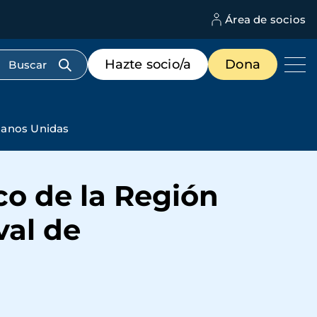
Área de socios
M
d
c
Menú
Hazte socio/a
Dona
d
de
us
destacados
cabecera
 Manos Unidas
o de la Región
val de