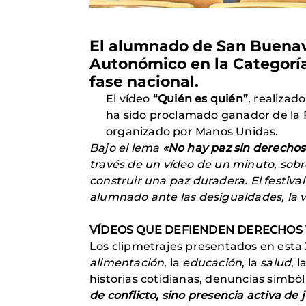
El alumnado de San Buenave
Autonómico en la Categoría
fase nacional.
El vídeo
“Quién es quién”
, realizad
ha sido proclamado ganador de la F
organizado por Manos Unidas.
Bajo el lema
«No hay paz sin derechos
través de un vídeo de un minuto, sob
construir una paz duradera. El festiva
alumnado ante las desigualdades, la v
VÍDEOS QUE DEFIENDEN DERECHOS 
Los clipmetrajes presentados en esta 
alimentación
, la
educación
, la
salud
, l
historias cotidianas, denuncias simbó
de conflicto, sino presencia activa de j