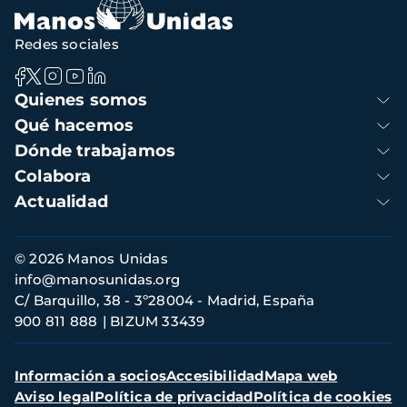
Redes sociales
Navegación
Quienes somos
principal
Qué hacemos
Dónde trabajamos
Colabora
Actualidad
Información
© 2026 Manos Unidas
de
info@manosunidas.org
contacto
C/ Barquillo, 38 - 3º28004 - Madrid, España
900 811 888
BIZUM 33439
Menú
Información a socios
Accesibilidad
Mapa web
secundario
Aviso legal
Política de privacidad
Política de cookies