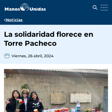
Pasar
al
contenido
principal
Ruta
Noticias
de
La solidaridad florece en
navegación
Torre Pacheco
Viernes, 26 abril, 2024