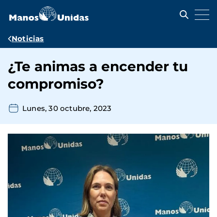
Pasar
al
contenido
principal
Ruta
Noticias
de
¿Te animas a encender tu
navegación
compromiso?
Lunes, 30 octubre, 2023