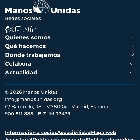
Redes sociales
Navegación
Quienes somos
principal
Qué hacemos
Dónde trabajamos
Colabora
Actualidad
Información
© 2026 Manos Unidas
de
info@manosunidas.org
contacto
C/ Barquillo, 38 - 3º28004 - Madrid, España
900 811 888
BIZUM 33439
Menú
Información a socios
Accesibilidad
Mapa web
secundario
Aviso legal
Política de privacidad
Política de cookies