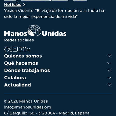
Noticias
de
Yesica Vicente: "El viaje de formación a la India ha
navegación
sido la mejor experiencia de mi vida"
Redes sociales
Navegación
Quienes somos
principal
Qué hacemos
Dónde trabajamos
Colabora
Actualidad
Información
© 2026 Manos Unidas
de
info@manosunidas.org
contacto
C/ Barquillo, 38 - 3º28004 - Madrid, España