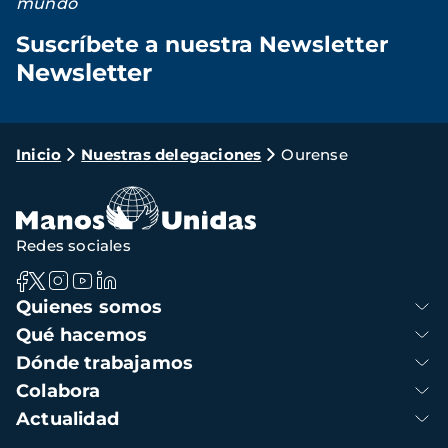
mundo
Suscríbete a nuestra Newsletter
Newsletter
Loading...
Ruta
Inicio
Nuestras delegaciones
Ourense
de
navegación
Redes sociales
Navegación
Quienes somos
principal
Qué hacemos
Dónde trabajamos
Colabora
Actualidad