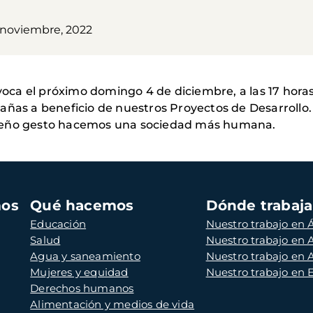
 noviembre, 2022
a el próximo domingo 4 de diciembre, a las 17 horas, 
añas a beneficio de nuestros Proyectos de Desarrollo
queño gesto hacemos una sociedad más humana.
mos
Qué hacemos
Dónde trabaj
Educación
Nuestro trabajo en Á
Salud
Nuestro trabajo en
Agua y saneamiento
Nuestro trabajo en 
Mujeres y equidad
Nuestro trabajo en
Derechos humanos
Alimentación y medios de vida