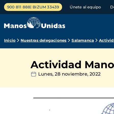
Pasar
Menú
900 811 888
BIZUM 33439
Únete al equipo
D
al
principal
contenido
principal
Ruta
Inicio
Nuestras delegaciones
Salamanca
Activi
de
navegación
Actividad Mano
Lunes, 28 noviembre, 2022