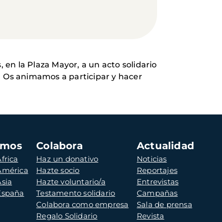
en la Plaza Mayor, a un acto solidario
. Os animamos a participar y hacer
amos
Colabora
Actualidad
frica
Haz un donativo
Noticias
 América
Hazte socio
Reportajes
Asia
Hazte voluntario/a
Entrevistas
 España
Testamento solidario
Campañas
Colabora como empresa
Sala de prensa
Regalo Solidario
Revista