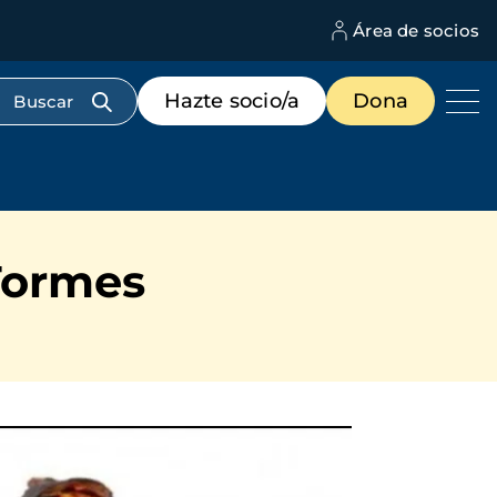
Área de socios
M
d
c
Menú
Hazte socio/a
Dona
d
de
us
destacados
cabecera
Tormes