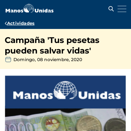
Pasar
al
contenido
principal
Ruta
Actividades
de
Campaña 'Tus pesetas
navegación
pueden salvar vidas'
Domingo, 08 noviembre, 2020