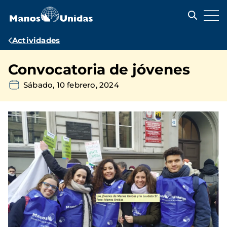
Pasar
al
contenido
principal
Ruta
Actividades
de
Convocatoria de jóvenes
navegación
Sábado, 10 febrero, 2024