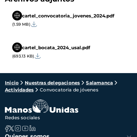
cartel_convocatoria_jovenes_2024.pdf
(1.59 MB)
cartel_bocata_2024_usal.pdf
(693.13 KB)
Ruta
Inicio
Nuestras delegaciones
Salamanca
Actividades
Convocatoria de jóvenes
de
navegación
Redes sociales
Navegación
Quienes somos