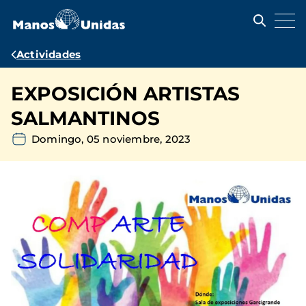
Pasar
al
contenido
principal
Ruta
Actividades
de
EXPOSICIÓN ARTISTAS
navegación
SALMANTINOS
Domingo, 05 noviembre, 2023