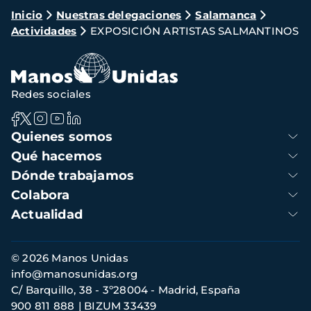
Ruta
Inicio
Nuestras delegaciones
Salamanca
Actividades
EXPOSICIÓN ARTISTAS SALMANTINOS
de
navegación
Redes sociales
Navegación
Quienes somos
principal
Qué hacemos
Dónde trabajamos
Colabora
Actualidad
Información
© 2026 Manos Unidas
de
info@manosunidas.org
contacto
C/ Barquillo, 38 - 3º28004 - Madrid, España
900 811 888
BIZUM 33439