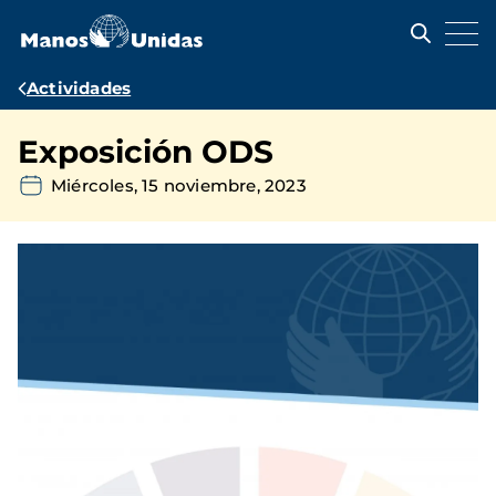
Pasar
al
contenido
principal
Ruta
Actividades
de
Exposición ODS
navegación
Miércoles, 15 noviembre, 2023