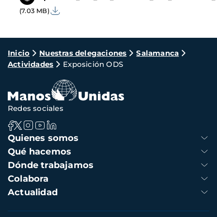
(7.03 MB)
Ruta
Inicio
Nuestras delegaciones
Salamanca
Actividades
Exposición ODS
de
navegación
Redes sociales
Navegación
Quienes somos
principal
Qué hacemos
Dónde trabajamos
Colabora
Actualidad