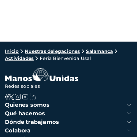
Ruta
Inicio
Nuestras delegaciones
Salamanca
Actividades
Feria Bienvenida Usal
de
navegación
Redes sociales
Navegación
Quienes somos
principal
Qué hacemos
Dónde trabajamos
Colabora