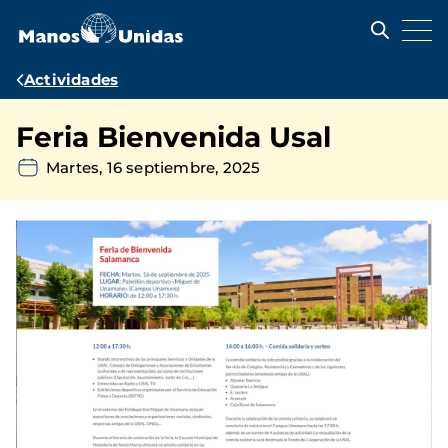
Pasar
al
contenido
principal
Ruta
Actividades
de
Feria Bienvenida Usal
navegación
Martes, 16 septiembre, 2025