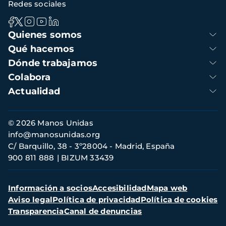
Redes sociales
Navegación
Quienes somos
principal
Qué hacemos
Dónde trabajamos
Colabora
Actualidad
Información
© 2026 Manos Unidas
de
info@manosunidas.org
contacto
C/ Barquillo, 38 - 3º28004 - Madrid, España
900 811 888
BIZUM 33439
Menú
Información a socios
Accesibilidad
Mapa web
secundario
Aviso legal
Política de privacidad
Política de cookies
Transparencia
Canal de denuncias