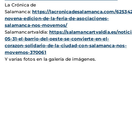
La Crónica de
Salamanca:
https://lacronicadesalamanca.com/62534
novena-edicion-de-la-feria-de-asociaciones-
salamanca-nos-movemos/
Salamancartvaldia:
https://salamancartvaldia.es/notic
05-31-el-barrio-del-oeste-se-convierte-en-el-
corazon-solidario-de-la-ciudad-con-salamanca-nos-
movemos-370061
Y varias fotos en la galería de imágenes.