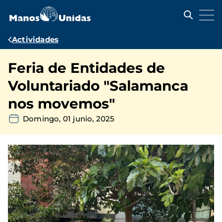
Pasar
al
contenido
principal
Ruta
Actividades
de
Feria de Entidades de
navegación
Voluntariado "Salamanca
nos movemos"
Domingo, 01 junio, 2025