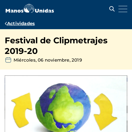
Pasar
al
contenido
principal
Ruta
Actividades
de
Festival de Clipmetrajes
navegación
2019-20
Miércoles, 06 noviembre, 2019