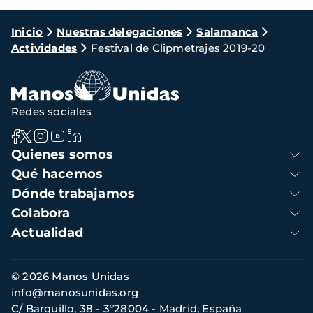
Ruta
Inicio
Nuestras delegaciones
Salamanca
Actividades
Festival de Clipmetrajes 2019-20
de
navegación
Redes sociales
Navegación
Quienes somos
principal
Qué hacemos
Dónde trabajamos
Colabora
Actualidad
Información
© 2026 Manos Unidas
de
info@manosunidas.org
contacto
C/ Barquillo, 38 - 3º28004 - Madrid, España