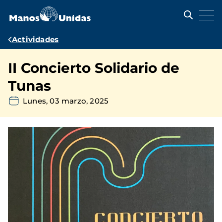
Pasar
al
contenido
principal
Ruta
Actividades
de
II Concierto Solidario de
navegación
Tunas
Lunes, 03 marzo, 2025