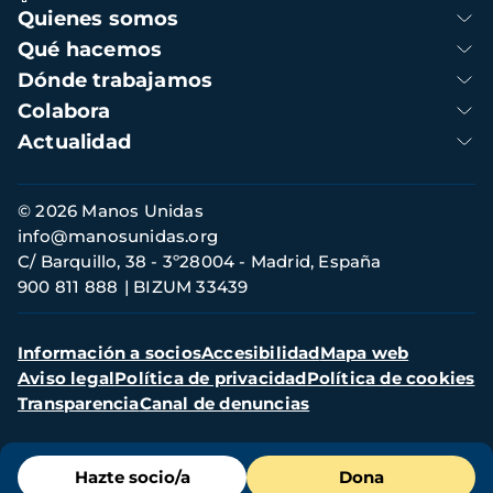
Navegación
Quienes somos
principal
Qué hacemos
Dónde trabajamos
Colabora
Actualidad
Información
© 2026 Manos Unidas
de
info@manosunidas.org
contacto
C/ Barquillo, 38 - 3º28004 - Madrid, España
900 811 888
BIZUM 33439
Menú
Información a socios
Accesibilidad
Mapa web
secundario
Aviso legal
Política de privacidad
Política de cookies
Transparencia
Canal de denuncias
Menú
Hazte socio/a
Dona
de