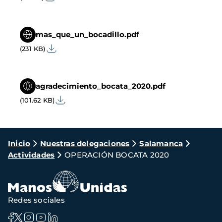
mas_que_un_bocadillo.pdf
(231 KB)
agradecimiento_bocata_2020.pdf
(101.62 KB)
Ruta
Inicio
Nuestras delegaciones
Salamanca
Actividades
OPERACIÓN BOCATA 2020
de
navegación
Redes sociales