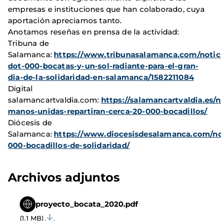
empresas e instituciones que han colaborado, cuya
aportación apreciamos tanto.
Anotamos reseñas en prensa de la actividad:
Tribuna de
Salamanca:
https://www.tribunasalamanca.com/notici
dot-000-bocatas-y-un-sol-radiante-para-el-gran-
dia-de-la-solidaridad-en-salamanca/1582211084
Digital
salamancartvaldia.com:
https://salamancartvaldia.es/
manos-unidas-repartiran-cerca-20-000-bocadillos/
Diócesis de
Salamanca:
https://www.diocesisdesalamanca.com/not
000-bocadillos-de-solidaridad/
Archivos adjuntos
proyecto_bocata_2020.pdf
(1.1 MB)