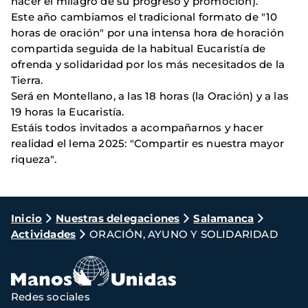
hacer el milagro de su progreso y promoción).
Este año cambiamos el tradicional formato de "10
horas de oración" por una intensa hora de horación
compartida seguida de la habitual Eucaristía de
ofrenda y solidaridad por los más necesitados de la
Tierra.
Será en Montellano, a las 18 horas (la Oración) y a las
19 horas la Eucaristía.
Estáis todos invitados a acompañarnos y hacer
realidad el lema 2025: "Compartir es nuestra mayor
riqueza".
Ruta
Inicio
Nuestras delegaciones
Salamanca
Actividades
ORACIÓN, AYUNO Y SOLIDARIDAD
de
navegación
Redes sociales