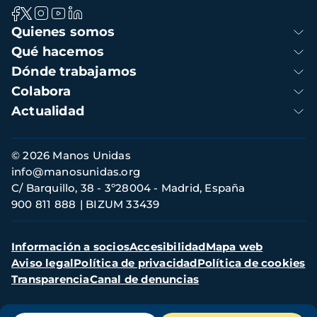
Navegación
Quienes somos
principal
Qué hacemos
Dónde trabajamos
Colabora
Actualidad
Información
© 2026 Manos Unidas
de
info@manosunidas.org
contacto
C/ Barquillo, 38 - 3º28004 - Madrid, España
900 811 888
BIZUM 33439
Menú
Información a socios
Accesibilidad
Mapa web
secundario
Aviso legal
Política de privacidad
Política de cookies
Transparencia
Canal de denuncias