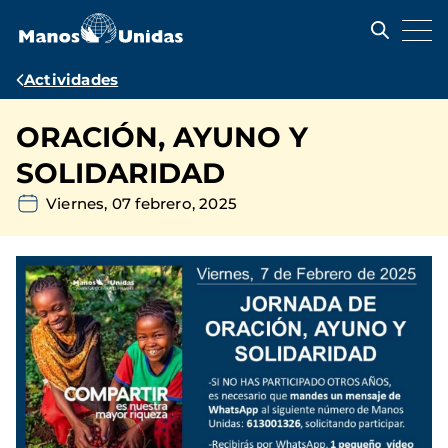
Pasar
al
contenido
principal
Ruta
Actividades
de
ORACIÓN, AYUNO Y
navegación
SOLIDARIDAD
Viernes, 07 febrero, 2025