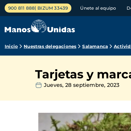
Pasar
Menú
900 811 888
BIZUM 33439
Únete al equipo
D
al
principal
contenido
principal
Ruta
Inicio
Nuestras delegaciones
Salamanca
Activi
de
navegación
Tarjetas y marc
Jueves, 28 septiembre, 2023