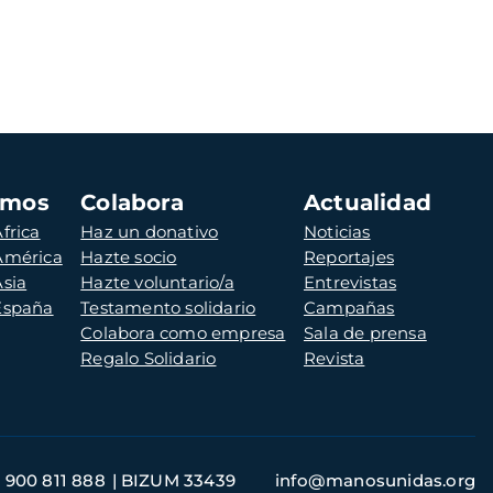
amos
Colabora
Actualidad
frica
Haz un donativo
Noticias
 América
Hazte socio
Reportajes
Asia
Hazte voluntario/a
Entrevistas
 España
Testamento solidario
Campañas
Colabora como empresa
Sala de prensa
Regalo Solidario
Revista
900 811 888
BIZUM 33439
info@manosunidas.org