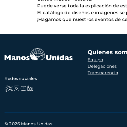
Puede verse toda la explicación de e
El catálogo de diseños e imágenes se
¡Hagamos que nuestros eventos de cele
Navegación
Quienes so
principal
Equipo
Delegaciones
Transparencia
Redes sociales
Información
© 2026 Manos Unidas
de