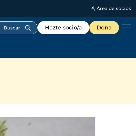
Área de socios
M
d
c
Menú
Hazte socio/a
Dona
d
de
us
destacados
cabecera