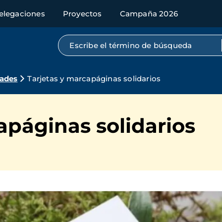
elegaciones
Proyectos
Campaña 2026
Búsqueda por texto completo
dades
Tarjetas y marcapáginas solidarios
apáginas solidarios