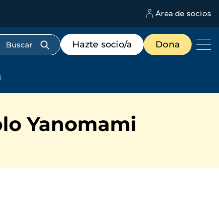
Área de socios
M
d
c
Menú
Hazte socio/a
Dona
d
de
us
destacados
cabecera
i
eblo Yanomami