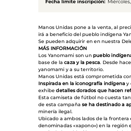
Fecha límite inscripción
Miércoles,
Manos Unidas pone a la venta, al prec
irá a beneficio del pueblo indígena 
Se pueden adquirir en en nuestra Dele
MÁS INFORMACIÓN
Los Yanomami son un
pueblo indígena
base de la
caza y la pesca
. Desde hace 
yanomami y a su territorio.
Manos Unidas está comprometida con 
Inspirada en la iconografía indígena
y 
exhibe
detalles dorados que hacen refe
Esta camiseta de fútbol no cuesta ta
de esta campaña
se ha destinado a a
minería ilegal.
Ubicado a ambos lados de la frontera
denominadas «xapono») en la región en