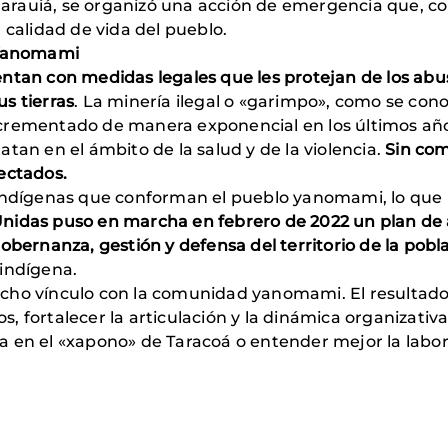
 Marauiá, se organizó una acción de emergencia que, co
 calidad de vida del pueblo.
 Yanomami
ntan con medidas legales que les
protejan de los ab
us tierras
. La minería ilegal o «garimpo», como se cono
crementado de manera exponencial en los últimos año
tan en el ámbito de la salud y de la violencia.
Sin com
ectados.
 indígenas que conforman el pueblo yanomami, lo que 
nidas puso en marcha en febrero de 2022 un plan de 
gobernanza, gestión y defensa del territorio de la pob
 indígena.
cho vínculo con la comunidad yanomami. El resultado
tos, fortalecer la articulación y la dinámica organizati
a en el «xapono» de Taracoá o entender mejor la lab