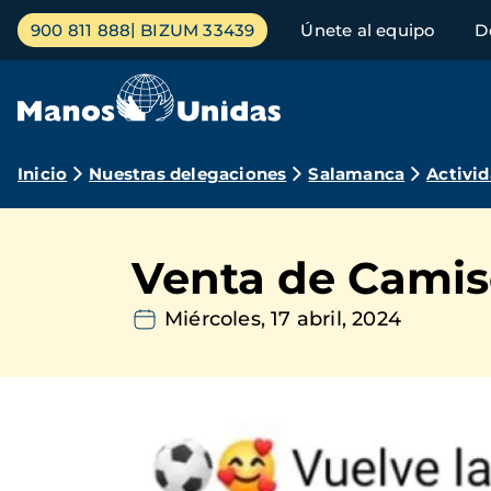
Pasar
Menú
900 811 888
BIZUM 33439
Únete al equipo
D
al
principal
contenido
principal
Ruta
Inicio
Nuestras delegaciones
Salamanca
Activi
de
navegación
Venta de Camis
Miércoles, 17 abril, 2024