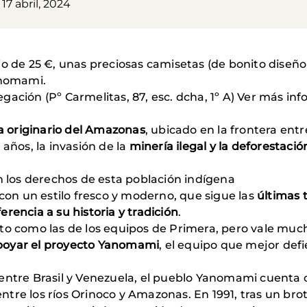
 17 abril, 2024
io de 25 €, unas preciosas camisetas (de bonito diseñ
Yanomami.
gación (Pº Carmelitas, 87, esc. dcha, 1º A) Ver más in
 originario del Amazonas
, ubicado en la frontera entr
años, la invasión de la
minería ilegal y la deforestació
los derechos de esta población indígena
con un estilo fresco y moderno, que sigue las
últimas 
rencia a su historia y tradición
.
nto como las de los equipos de Primera, pero vale mu
poyar el proyecto Yanomami
, el equipo que mejor defie
 entre Brasil y Venezuela, el pueblo Yanomami cuenta
tre los ríos Orinoco y Amazonas. En 1991, tras un bro