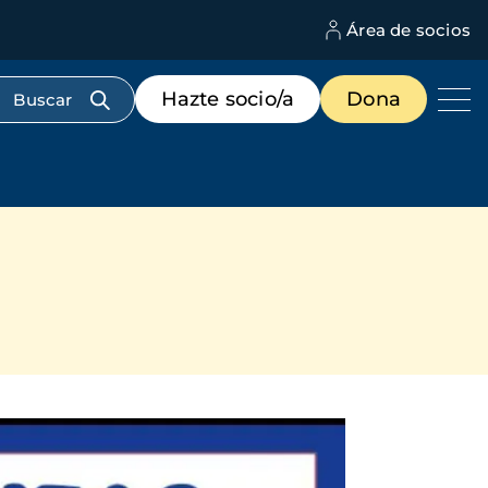
Área de socios
M
d
c
Menú
Hazte socio/a
Dona
d
de
us
destacados
cabecera