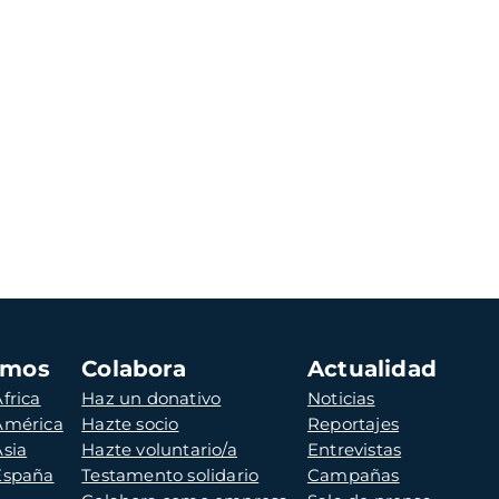
amos
Colabora
Actualidad
frica
Haz un donativo
Noticias
 América
Hazte socio
Reportajes
Asia
Hazte voluntario/a
Entrevistas
 España
Testamento solidario
Campañas