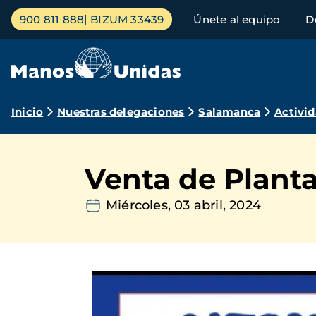
Pasar
Menú
900 811 888
BIZUM 33439
Únete al equipo
D
al
principal
contenido
principal
Ruta
Inicio
Nuestras delegaciones
Salamanca
Activi
de
navegación
Venta de Plant
Miércoles, 03 abril, 2024