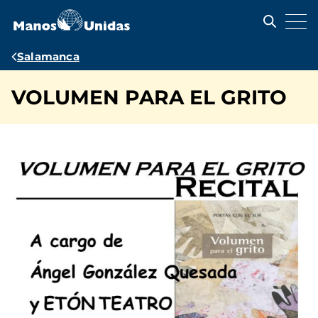
Pasar
al
contenido
principal
Ruta
Salamanca
de
VOLUMEN PARA EL GRITO
navegación