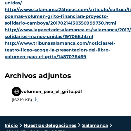
unidas/
http://www.salamanca24horas.com/articulo/cultura/li
poemas-volumen-grito-financiara-proyecto-
solidario-camboya/20170214130350999730.html
http://www.lagacetadesalamanca.es/salamanca/2017/
solidarios-manos-unidas/197066.html
http://www.tribunasalamanca.com/noticias/el-
teatro-liceo-acoge-la-presentacion-del-libro-
volumen-para-el-grito/1487076469
Archivos adjuntos
volumen_para_el_grito.pdf
(162.19 KB)
Ruta
Inicio
Nuestras delegaciones
Salamanca