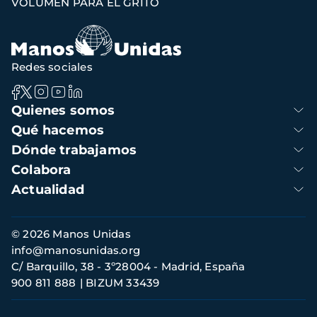
VOLUMEN PARA EL GRITO
de
navegación
Redes sociales
Navegación
Quienes somos
principal
Qué hacemos
Dónde trabajamos
Colabora
Actualidad
Información
© 2026 Manos Unidas
de
info@manosunidas.org
contacto
C/ Barquillo, 38 - 3º28004 - Madrid, España
900 811 888
BIZUM 33439