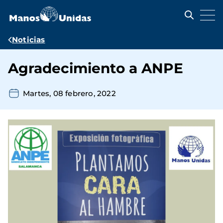
Pasar
al
contenido
principal
Ruta
Noticias
de
Agradecimiento a ANPE
navegación
Martes, 08 febrero, 2022