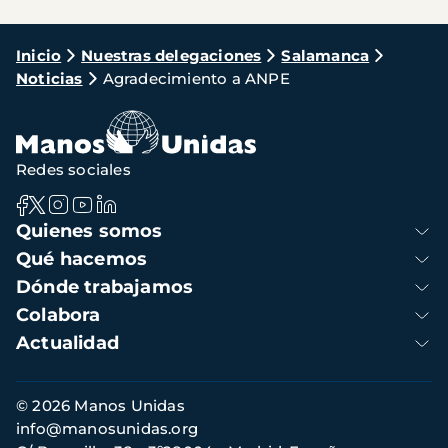
Ruta
Inicio
Nuestras delegaciones
Salamanca
Noticias
Agradecimiento a ANPE
de
navegación
Redes sociales
Navegación
Quienes somos
principal
Qué hacemos
Dónde trabajamos
Colabora
Actualidad
Información
© 2026 Manos Unidas
de
info@manosunidas.org
contacto