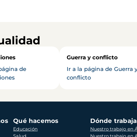
ualidad
iones
Guerra y conflicto
 página de
Ir a la página de Guerra 
iones
conflicto
mos
Qué hacemos
Dónde trabaj
Educación
Nuestro trabajo en Á
Salud
Nuestro trabajo en