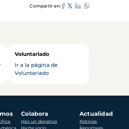
Compartir en
Voluntariado
y
Ir a la página de
Voluntariado
amos
Colabora
Actualidad
frica
Haz un donativo
Noticias
 América
Hazte socio
Reportajes