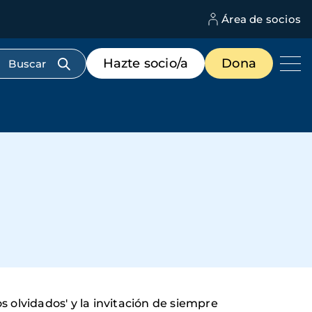
Área de socios
M
d
c
Menú
Hazte socio/a
Dona
d
de
us
destacados
cabecera
s olvidados' y la invitación de siempre