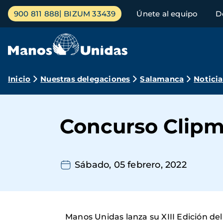
Pasar
Menú
900 811 888
BIZUM 33439
Únete al equipo
D
al
principal
contenido
principal
Ruta
Inicio
Nuestras delegaciones
Salamanca
Noticia
de
navegación
Concurso Clipm
Sábado, 05 febrero, 2022
Manos Unidas lanza su XIII Edición del 