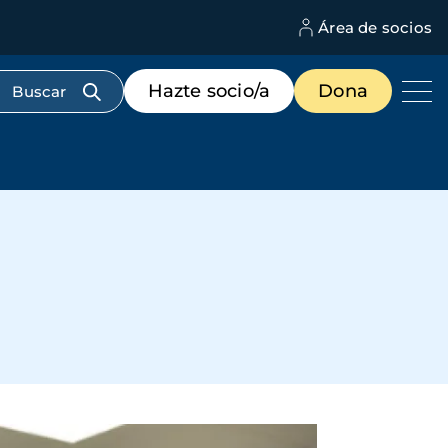
Área de socios
M
d
c
Menú
Hazte socio/a
Dona
d
de
us
destacados
cabecera