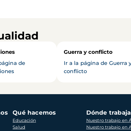
ualidad
iones
Guerra y conflicto
 página de
Ir a la página de Guerra 
iones
conflicto
mos
Qué hacemos
Dónde trabaj
Educación
Nuestro trabajo en Á
Salud
Nuestro trabajo en