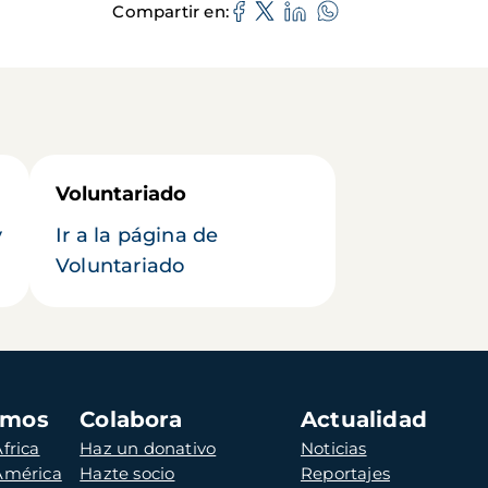
Compartir en
Voluntariado
y
Ir a la página de
Voluntariado
amos
Colabora
Actualidad
frica
Haz un donativo
Noticias
 América
Hazte socio
Reportajes