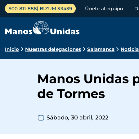
Pasar
Menú
900 811 888
BIZUM 33439
Únete al equipo
D
al
principal
contenido
principal
Ruta
Inicio
Nuestras delegaciones
Salamanca
Noticia
de
navegación
Manos Unidas pa
de Tormes
Sábado, 30 abril, 2022