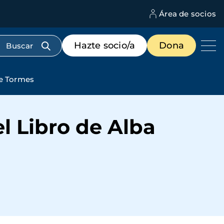
Área de socios
M
d
c
Menú
Hazte socio/a
Dona
d
de
us
destacados
cabecera
de Tormes
l Libro de Alba