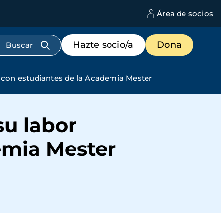
Área de socios
M
d
c
Menú
Hazte socio/a
Dona
d
de
us
destacados
cabecera
 con estudiantes de la Academia Mester
u labor
emia Mester