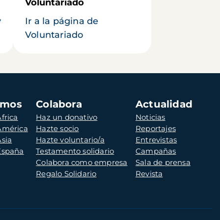
Voluntariado
y
Ir a la página de
Voluntariado
amos
Colabora
Actualidad
frica
Haz un donativo
Noticias
 América
Hazte socio
Reportajes
Asia
Hazte voluntario/a
Entrevistas
 España
Testamento solidario
Campañas
Colabora como empresa
Sala de prensa
Regalo Solidario
Revista