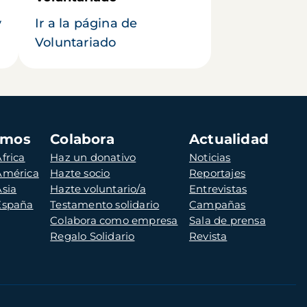
y
Ir a la página de
Voluntariado
amos
Colabora
Actualidad
frica
Haz un donativo
Noticias
 América
Hazte socio
Reportajes
Asia
Hazte voluntario/a
Entrevistas
 España
Testamento solidario
Campañas
Colabora como empresa
Sala de prensa
Regalo Solidario
Revista