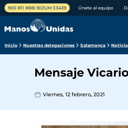
Pasar
Menú
900 811 888
BIZUM 33439
Únete al equipo
D
al
principal
contenido
principal
Ruta
Inicio
Nuestras delegaciones
Salamanca
Noticia
de
navegación
Mensaje Vicari
Viernes, 12 febrero, 2021