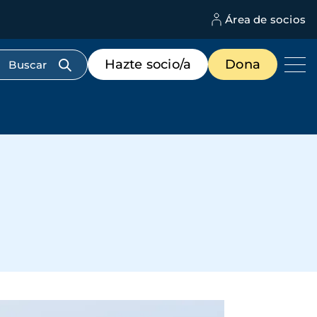
Área de socios
M
d
c
Menú
Hazte socio/a
Dona
d
de
us
destacados
cabecera