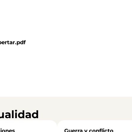
ertar.pdf
ualidad
iones
Guerra y conflicto