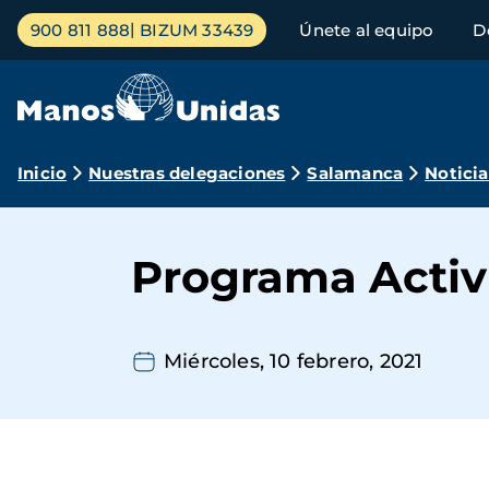
Pasar
Menú
900 811 888
BIZUM 33439
Únete al equipo
D
al
principal
contenido
principal
Ruta
Inicio
Nuestras delegaciones
Salamanca
Noticia
de
navegación
Programa Activ
Miércoles, 10 febrero, 2021