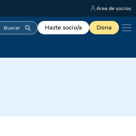
Área de socios
M
d
c
Menú
Hazte socio/a
Dona
d
de
us
destacados
cabecera