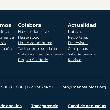
amos
Colabora
Actualidad
frica
Haz un donativo
Noticias
 América
Hazte socio
Reportajes
Asia
Hazte voluntario/a
Entrevistas
 España
Testamento solidario
Campañas
Colabora como empresa
Sala de prensa
Regalo Solidario
Revista
900 811 888
BIZUM 33439
info@manosunidas.org
 de cookies
Transparencia
Canal de denuncias