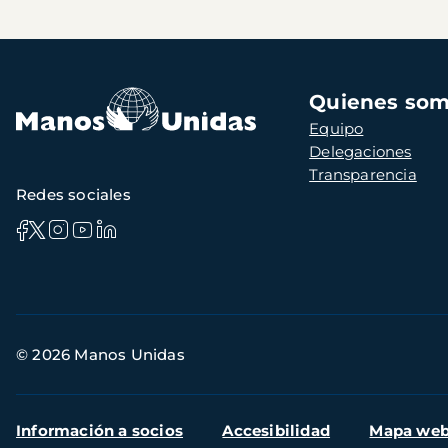
Navegación
Quienes so
principal
Equipo
Delegaciones
Transparencia
Redes sociales
Información
© 2026 Manos Unidas
de
contacto
Menú
Información a socios
Accesibilidad
Mapa we
secundario