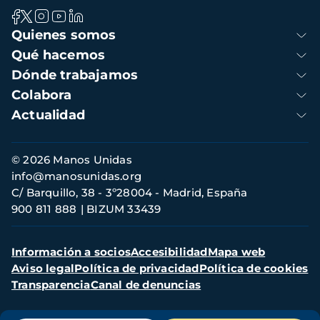
Navegación
Quienes somos
principal
Qué hacemos
Dónde trabajamos
Colabora
Actualidad
Información
© 2026 Manos Unidas
de
info@manosunidas.org
contacto
C/ Barquillo, 38 - 3º28004 - Madrid, España
900 811 888
BIZUM 33439
Menú
Información a socios
Accesibilidad
Mapa web
secundario
Aviso legal
Política de privacidad
Política de cookies
Transparencia
Canal de denuncias