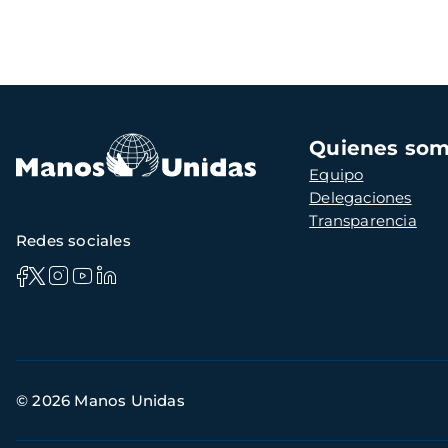
Navegación
Quienes so
principal
Equipo
Delegaciones
Transparencia
Redes sociales
Información
© 2026 Manos Unidas
de
contacto