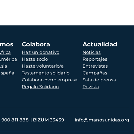
amos
Colabora
Actualidad
frica
Haz un donativo
Noticias
 América
Hazte socio
Reportajes
Asia
Hazte voluntario/a
Entrevistas
 España
Testamento solidario
Campañas
Colabora como empresa
Sala de prensa
Regalo Solidario
Revista
900 811 888
BIZUM 33439
info@manosunidas.org