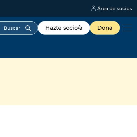
Área de socios
M
d
c
Menú
Hazte socio/a
Dona
d
de
us
destacados
cabecera