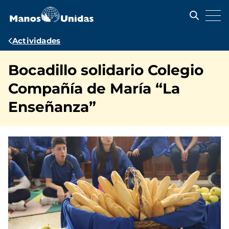
Pasar
al
contenido
principal
Ruta
Actividades
de
Bocadillo solidario Colegio
navegación
Compañía de María “La
Enseñanza”