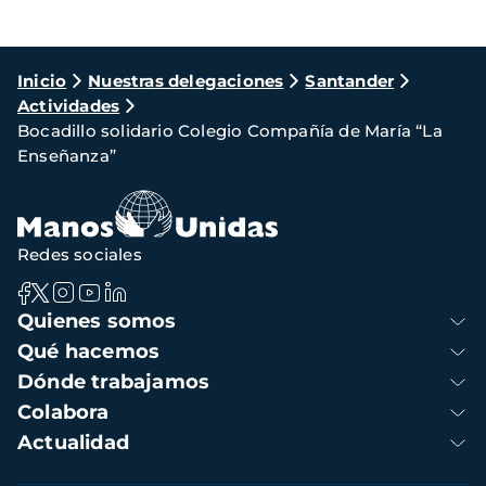
Ruta
Inicio
Nuestras delegaciones
Santander
Actividades
de
Bocadillo solidario Colegio Compañía de María “La
navegación
Enseñanza”
Redes sociales
Navegación
Quienes somos
principal
Qué hacemos
Dónde trabajamos
Colabora
Actualidad