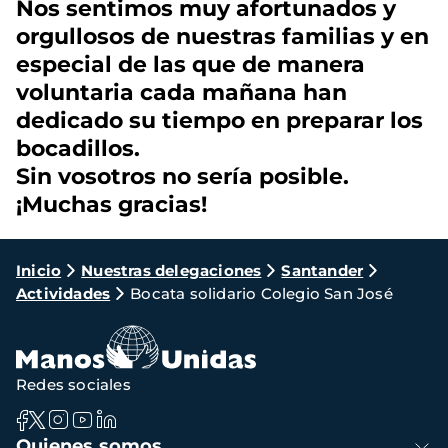
Nos sentimos muy afortunados y
orgullosos de nuestras familias y en
especial de las que de manera
voluntaria cada mañana han
dedicado su tiempo en preparar los
bocadillos.
Sin vosotros no sería posible.
¡Muchas gracias!
Ruta
Inicio
Nuestras delegaciones
Santander
Actividades
Bocata solidario Colegio San José
de
navegación
Redes sociales
Navegación
Quienes somos