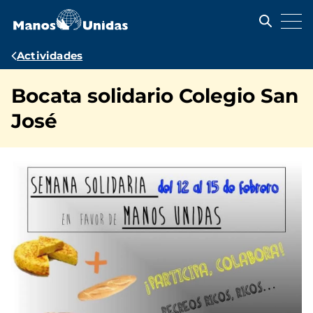
Pasar
al
contenido
principal
Ruta
Actividades
de
Bocata solidario Colegio San
navegación
José