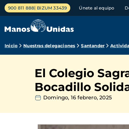
Pasar
Menú
900 811 888
BIZUM 33439
Únete al equipo
D
al
principal
contenido
principal
Ruta
Inicio
Nuestras delegaciones
Santander
Activid
de
navegación
El Colegio Sag
Bocadillo Solida
Domingo, 16 febrero, 2025