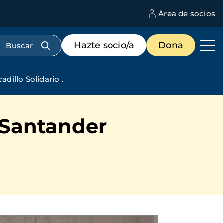
Área de socios
M
d
c
Menú
Hazte socio/a
Dona
d
de
us
destacados
cabecera
dillo Solidario .
 Santander