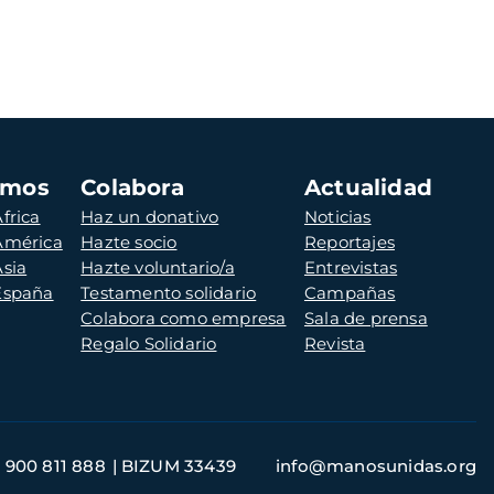
amos
Colabora
Actualidad
frica
Haz un donativo
Noticias
 América
Hazte socio
Reportajes
Asia
Hazte voluntario/a
Entrevistas
 España
Testamento solidario
Campañas
Colabora como empresa
Sala de prensa
Regalo Solidario
Revista
900 811 888
BIZUM 33439
info@manosunidas.org