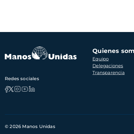
Navegación
Quienes so
principal
Equipo
Delegaciones
Transparencia
Redes sociales
Información
© 2026 Manos Unidas
de
contacto