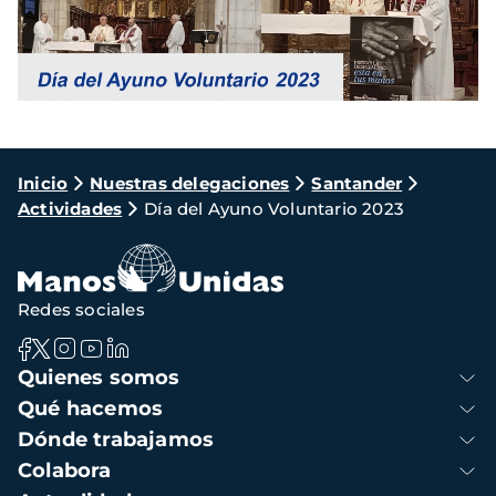
Ruta
Inicio
Nuestras delegaciones
Santander
Actividades
Día del Ayuno Voluntario 2023
de
navegación
Redes sociales
Navegación
Quienes somos
principal
Qué hacemos
Dónde trabajamos
Colabora