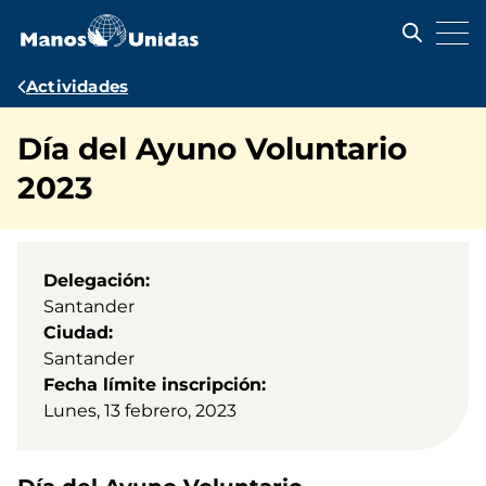
Pasar
al
contenido
principal
Ruta
Actividades
de
Día del Ayuno Voluntario
navegación
2023
Delegación
Santander
Ciudad
Santander
Fecha límite inscripción
Lunes, 13 febrero, 2023