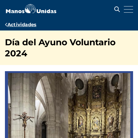
Pasar
al
contenido
principal
Ruta
Actividades
de
Día del Ayuno Voluntario
navegación
2024