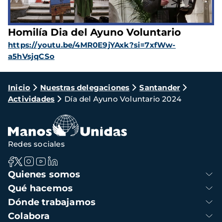
Homilía Dia del Ayuno Voluntario
https://youtu.be/4MR0E9jYAxk?si=7xfWw-
a5hVsjqCSo
Ruta
Inicio
Nuestras delegaciones
Santander
Actividades
Día del Ayuno Voluntario 2024
de
navegación
Redes sociales
Navegación
Quienes somos
principal
Qué hacemos
Dónde trabajamos
Colabora