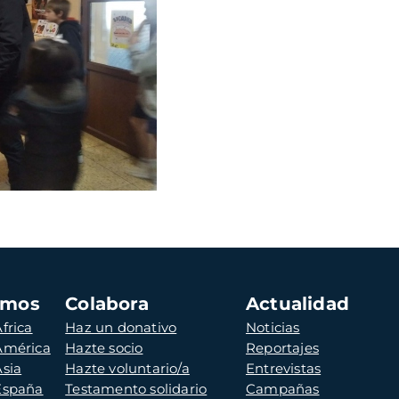
amos
Colabora
Actualidad
frica
Haz un donativo
Noticias
 América
Hazte socio
Reportajes
Asia
Hazte voluntario/a
Entrevistas
 España
Testamento solidario
Campañas