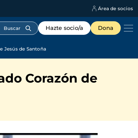
Área de socios
M
d
c
Menú
Hazte socio/a
Dona
d
de
us
destacados
cabecera
de Jesús de Santoña
rado Corazón de