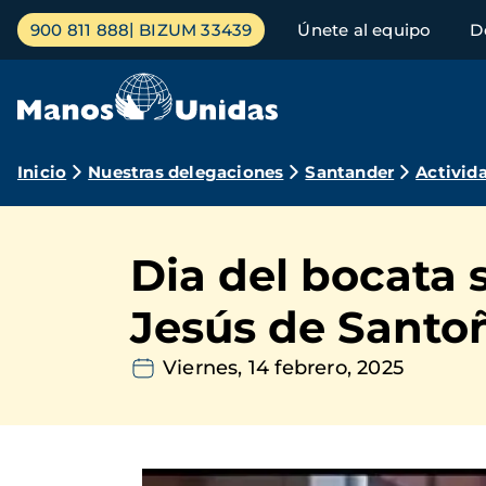
Pasar
Menú
900 811 888
BIZUM 33439
Únete al equipo
D
al
principal
contenido
principal
Ruta
Inicio
Nuestras delegaciones
Santander
Activid
de
navegación
Dia del bocata 
Jesús de Santo
Viernes, 14 febrero, 2025