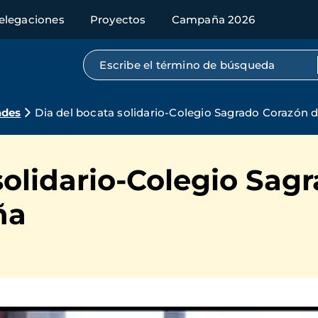
elegaciones
Proyectos
Campaña 2026
Búsqueda por texto completo
ades
Dia del bocata solidario-Colegio Sagrado Corazón 
solidario-Colegio Sag
ña