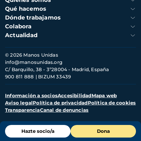
Quienes somos
principal
Qué hacemos
Dónde trabajamos
Colabora
Actualidad
Información
© 2026 Manos Unidas
de
info@manosunidas.org
contacto
C/ Barquillo, 38 - 3º28004 - Madrid, España
900 811 888
BIZUM 33439
Menú
Información a socios
Accesibilidad
Mapa web
secundario
Aviso legal
Política de privacidad
Política de cookies
Transparencia
Canal de denuncias
Menú
Hazte socio/a
Dona
de
destacados