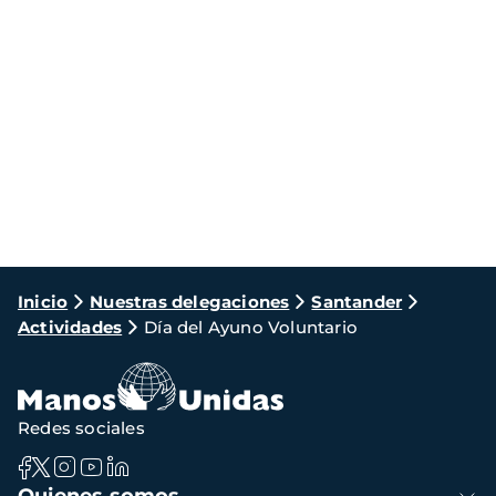
Ruta
Inicio
Nuestras delegaciones
Santander
Actividades
Día del Ayuno Voluntario
de
navegación
Redes sociales
Navegación