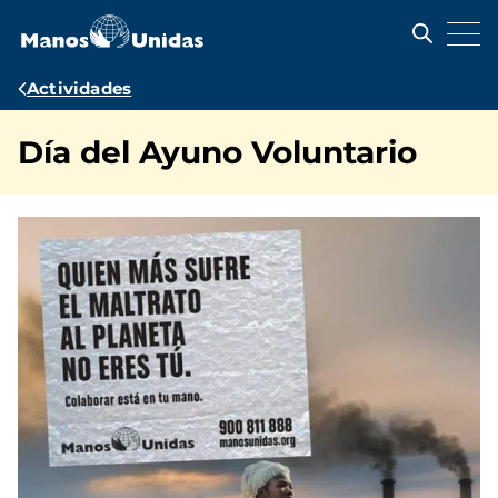
Pasar
al
contenido
principal
Ruta
Actividades
de
Día del Ayuno Voluntario
navegación