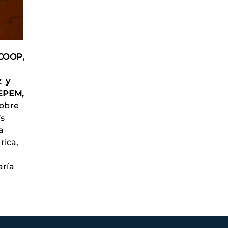
COOP,
z y
EPEM,
sobre
ís
a
rica,
aría