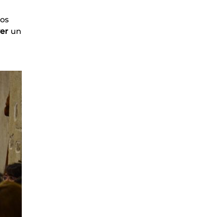
los
er
un