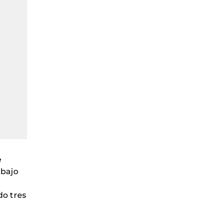
e
abajo
do tres