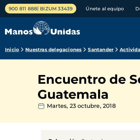
Pasar
Menú
900 811 888
BIZUM 33439
Únete al equipo
D
al
principal
contenido
principal
Ruta
Inicio
Nuestras delegaciones
Santander
Activid
de
navegación
Encuentro de S
Guatemala
Martes, 23 octubre, 2018