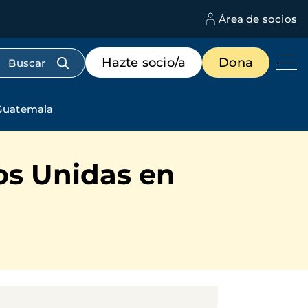
Área de socios
M
d
c
Menú
Hazte socio/a
Dona
d
de
us
destacados
cabecera
 Guatemala
os Unidas en