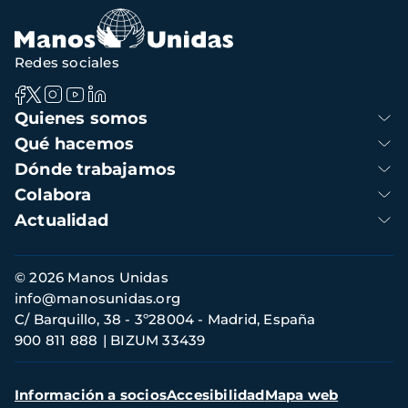
Redes sociales
Navegación
Quienes somos
principal
Qué hacemos
Dónde trabajamos
Colabora
Actualidad
Información
© 2026 Manos Unidas
de
info@manosunidas.org
contacto
C/ Barquillo, 38 - 3º28004 - Madrid, España
900 811 888
BIZUM 33439
Menú
Información a socios
Accesibilidad
Mapa web