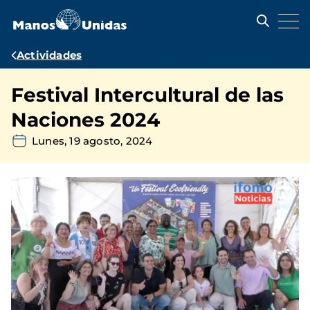
Pasar
al
contenido
principal
Ruta
Actividades
de
Festival Intercultural de las
navegación
Naciones 2024
Lunes, 19 agosto, 2024